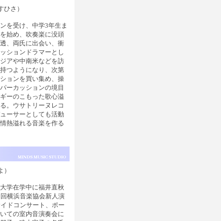
すひさ）
ンを受け、中学3年生ま
器を始め、吹奏楽に没頭
る透、両氏に出会い、衝
セッションドラマーとし
アジアや中南米などを訪
を持つようになり、次第
ッションを買い集め、操
、パーカッションの境目
ルギーのこもった歌心溢
いる。ウサトリーヌレコ
デューサーとしても活動
、情熱溢れる音楽を作る
よ）
。大学在学中に福井直秋
5回横浜音楽協会新人演
サイドコンサート、ポー
招いての室内音演奏会に