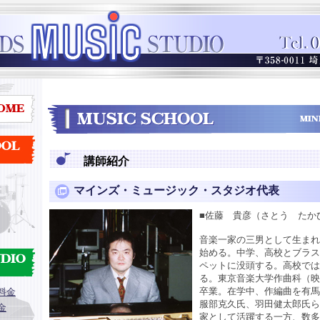
講師紹介
マインズ・ミュージック・スタジオ代表
■佐藤 貴彦（さとう たか
音楽一家の三男として生まれ
始める。中学、高校とブラ
ペットに没頭する。高校で
る。東京音楽大学作曲科（
卒業。在学中、作編曲を有
料金
服部克久氏、羽田健太郎氏
金
家として活躍する一方、数