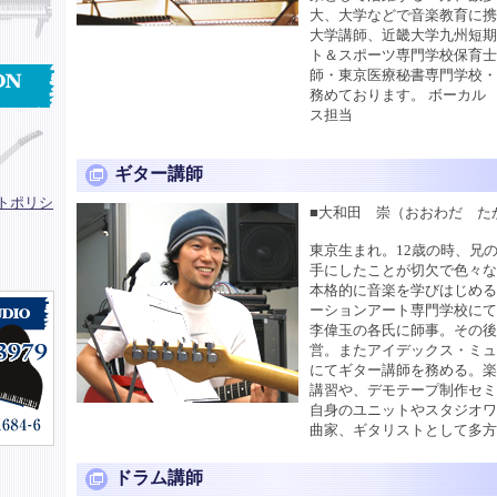
大、大学などで音楽教育に
大学講師、近畿大学九州短
ト＆スポーツ専門学校保育
師・東京医療秘書専門学校
務めております。 ボーカル
ス担当
ギター講師
トポリシ
■大和田 崇（おおわだ た
東京生まれ。12歳の時、兄
手にしたことが切欠で色々な
本格的に音楽を学びはじめる
ーションアート専門学校に
李偉玉の各氏に師事。その後
営。またアイデックス・ミ
にてギター講師を務める。
講習や、デモテープ制作セ
自身のユニットやスタジオ
曲家、ギタリストとして多方
ドラム講師