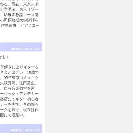
携わる。現在、東京未来
期大学講師、東京リゾー
士・幼稚園教諭コース講
・小田原短期大学講師を
 作曲編曲 ピアノコー
かし）
の手解きによりギターを
音楽と出会い、19歳で
。95年東京コミュニケ
て矢萩秀明、法田勇虫、
、自ら音楽教室を運
ュージック・アカデミー
楽器店にてギター初心者
ミナーを実施。その間も
ワークを続け、現在は作
面にて活躍中。