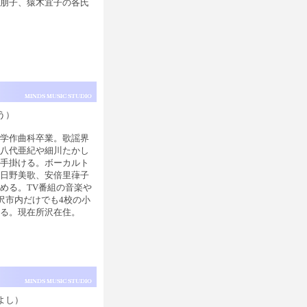
郷朋子、猿木宜子の各氏
う）
大学作曲科卒業。歌謡界
。八代亜紀や細川たかし
を手掛ける。ボーカルト
、日野美歌、安倍里葎子
める。TV番組の音楽や
沢市内だけでも4校の小
る。現在所沢在住。
よし）