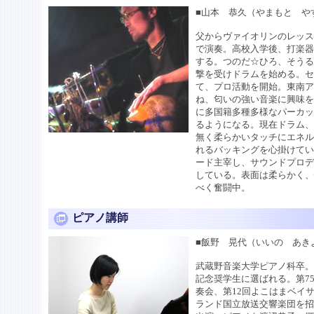
■山本 恭久（やまもと や
父からヴァイオリンのレッス
で演奏。高校入学後、打楽
する。つのだ☆ひろ、そう
撃を受けドラムを始める。
て、プロ活動を開始。東南
ね、匂いの強い音楽に興味
に多国籍多種多様なパーカ
るようになる。現在ドラム
無く柔らかいタッチにエネ
れるバッキングを心掛けて
ード主宰し、サウンドプロ
している。表面は柔らかく
べく奮闘中。
ピアノ講師
■飯野 晃代（いいの あき
武蔵野音楽大学ピアノ科卒
記念奨学生に選ばれる。第7
奏会、第12回よこはまベイ
ランド国立放送交響楽団を