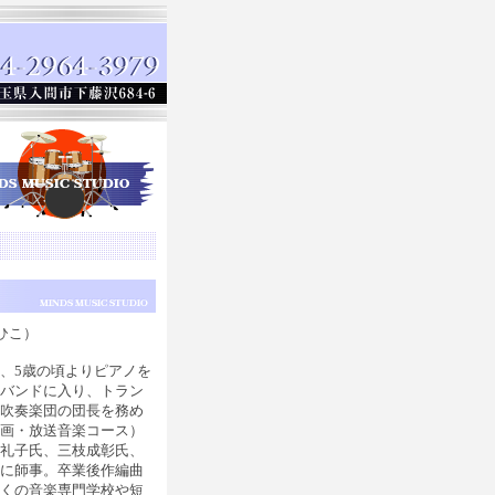
ひこ）
、5歳の頃よりピアノを
スバンドに入り、トラン
は吹奏楽団の団長を務め
映画・放送音楽コース）
馬礼子氏、三枝成彰氏、
らに師事。卒業後作編曲
多くの音楽専門学校や短