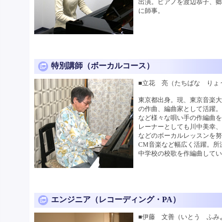
出演。ピアノを渡辺恭子、
に師事。
特別講師（ボーカルコース）
■立花 亮（たちばな りょ
東京都出身。現、東京音楽
の作曲、編曲家として活躍
など様々な唄い手の作編曲
レーナーとしても川中美幸
などのボーカルレッスンを努
CM音楽など幅広く活躍。所
中学校の校歌を作編曲してい
エンジニア（レコーディング・PA）
■伊藤 文善（いとう ふみ