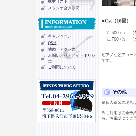
機材リスト
スタジオ空き状況
■Cst（10畳）
\1,500 / h
キャンペーン
\1,700 / 
Q&A
────────────
地図・アクセス
ピアノなどアコー
お問い合せ・サイトポリシ
です。
ー
ご利用について
その他
※個人練習の場合
※ご利用は完全予
ら、お電話にてご